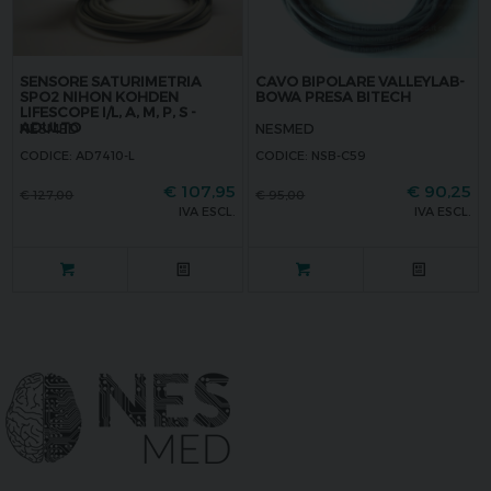
SENSORE SATURIMETRIA
CAVO BIPOLARE VALLEYLAB-
SPO2 NIHON KOHDEN
BOWA PRESA BITECH
LIFESCOPE I/L, A, M, P, S -
ADULTO
NESMED
NESMED
CODICE: AD7410-L
CODICE: NSB-C59
€
107,95
€
90,25
€
127,00
€
95,00
IVA ESCL.
IVA ESCL.