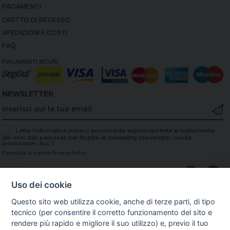
PAGAMENTI
DIRITTO DI RECESSO
SPEDIZIONI E COSTI
FAQ
PAGAMENTI SICURI
NEWSLETTER
Letta l’informativa privacy acconsento espressamente al trattamento
dei miei dati personali per finalità di marketing (newsletter, novità,
promozioni, ecc.).
Consulta la nostra Privacy Policy
Uso dei cookie
TOP
Questo sito web utilizza cookie, anche di terze parti, di tipo
Ai sensi delle Nuove Linee guida del Ministero della Salute del 28/03/2013,
tecnico (per consentire il corretto funzionamento del sito e
relative alla pubblicità; sanitaria concernente i dispositivi medici, dispositivi
rendere più rapido e migliore il suo utilizzo) e, previo il tuo
medico-diagnostici in vitro e presidi medico chirurgici, si avvisa l'utente che le