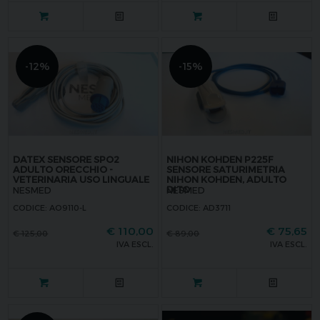
-12%
-15%
DATEX SENSORE SPO2
NIHON KOHDEN P225F
ADULTO ORECCHIO -
SENSORE SATURIMETRIA
VETERINARIA USO LINGUALE
NIHON KOHDEN, ADULTO
DITO
NESMED
NESMED
CODICE: AO9110-L
CODICE: AD3711
€
110,00
€
75,65
€
125,00
€
89,00
IVA ESCL.
IVA ESCL.