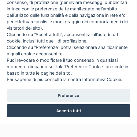
informazioni ivi contenute sono esclusivamente rivolte agli operatori
consenso, di profilazione (per inviare messaggi pubblicitari
professionali.
in linea con le preferenze da te manifestate nell’ambito
L'uso dei nomi di società, marca , modelli o qualsiasi altra parte di ricambio od
dell’utilizzo delle funzionalità e della navigazione in rete e/o
accessorio OEM è soltanto per riferimento alla corrispondente parte . Tutti i
per effettuare analisi e monitoraggio dei comportamenti dei
nomi di società, marchi, prodotti cui si fa riferimento in questo sito sono
utilizzati solo a scopo identificativo e sono marchi registrati dei rispettivi
visitatori del sito).
proprietari.
Cliccando su “Accetta tutti”, acconsentirai all’uso di tutti i
Tutti i prodotti esposti su questo sito ed aventi l materiali ed accessori per
apparecchiature elettromedicali - dispositivi medici nonchè tutti i contenuti del
cookie, inclusi tutti quelli di profilazione.
sito www.nesmed.it ( testi, immagini, foto, disegni, allegati, descrizioni) non
Cliccando su “Preferenze” potrai selezionare analiticamente
hanno carattere nè natura di pubblicità. Tutti i contenuti devono intendersi e
sono di natura esclusivamente informativa e volti esclusivamente a portare a
a quali cookie acconsentire.
conoscenza dei clienti o dei potenziali clienti in fase di pre-acquisto i prodotti
Puoi revocare o modificare il tuo consenso in qualsiasi
venduti da Nesmed S.r.l. attraverso la rete. Nessun contenuto delle pagine del
sito deve essere inteso come materiale pubblicitario , teso ad influenzare in
momento cliccando sul link “Preferenze Cookie” presente in
qualsivoglia maniera una decisione di acquisto. Quanto sopra a tutela degli
basso in tutte le pagine del sito.
utilizzatori - clienti secondo la vigente normativa in merito. Ogni eventuale
informazione in merito può essere richiesta scrivendo a:
info@nesmed.it
.
Per saperne di più consulta la nostra
Informativa Cookie
.
Nesmed.it | NESMED S.R.L. | VIA FEDERICO ROSAZZA, 38 - 00153 ROMA -
Preferenze
ITALIA | + 39 06 58335686 | P.I. & C.F 12357861009 | TUTTI I DIRITTI
RISERVATI
Accetta tutti
CREDITS