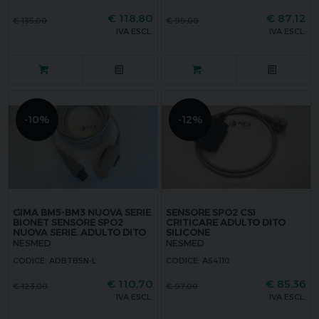
€
118,80
€
87,12
€
135,00
€
99,00
IVA ESCL.
IVA ESCL.
-10%
-12%
GIMA BM5-BM3 NUOVA SERIE
SENSORE SPO2 CSI
BIONET SENSORE SPO2
CRITICARE ADULTO DITO
NUOVA SERIE. ADULTO DITO
SILICONE
NESMED
NESMED
CODICE: ADBTB5N-L
CODICE: AS4110
€
110,70
€
85,36
€
123,00
€
97,00
IVA ESCL.
IVA ESCL.