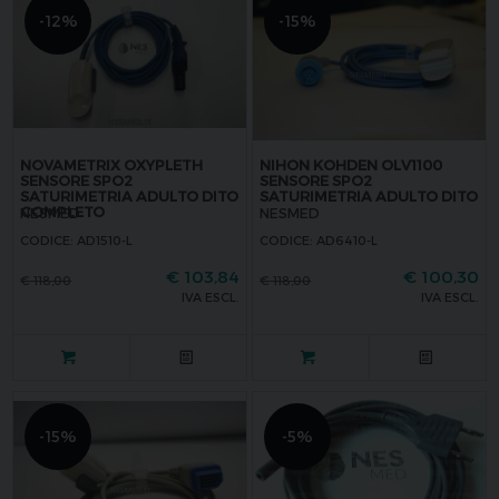
-12%
-15%
NOVAMETRIX OXYPLETH
NIHON KOHDEN OLV1100
SENSORE SPO2
SENSORE SPO2
SATURIMETRIA ADULTO DITO
SATURIMETRIA ADULTO DITO
COMPLETO
NESMED
NESMED
CODICE: AD1510-L
CODICE: AD6410-L
€
103,84
€
100,30
€
118,00
€
118,00
IVA ESCL.
IVA ESCL.
-15%
-5%