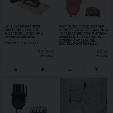
KIT LIFEPAK EXPRESS
ELETTRODI MONOUSO PER
BATTERIA + 1 PAIO DI
DEFIBRILLATORE PEDIATRICO
ELETTRODI , ORIGINALI
- COMPATIBILI CON PHYSIO-
PHYSIO CONTROL
CONTROL, BEXEN CARDIO,
PHYSIO-CONTROL
NESMED
COMEN, CARDIOLINE,
CODICE: 11403-000002
CODICE: NSD-87.111.06
MINDRAY, ACORESMED
€
247,00
€
0,00
IVA ESCL.
IVA ESCL.