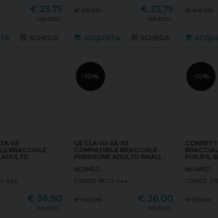
€
23,75
€
23,75
€
25,00
€
40,00
IVA ESCL.
IVA ESCL.
STA
SCHEDA
ACQUISTA
SCHEDA
ACQUI
-10%
-10%
-2A-5S
GE CLA-A1-2A-5S
CONNETTO
LE BRACCIALE
COMPATIBILE BRACCIALE
BRACCIAL
 ADULTO
PRESSIONE ADULTO SMALL -
PHILIPS, 
25-35 CM
RAGAZZO 18-26 CM
SET
NESMED
NESMED
T4-C44
CODICE: BDT3-C44
CODICE: C1
€
36,90
€
36,00
€
40,00
€
53,00
IVA ESCL.
IVA ESCL.