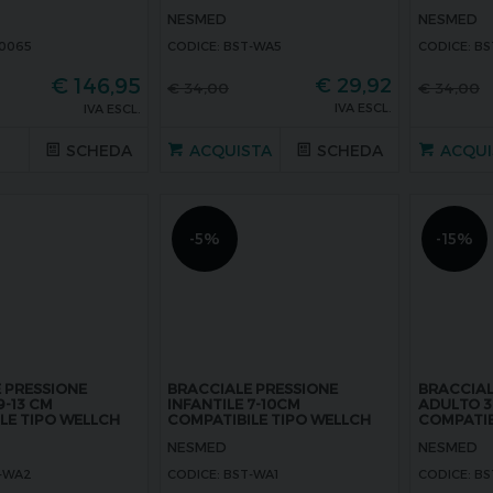
NESMED
NESMED
20065
CODICE: BST-WA5
CODICE: B
€
146,95
€
29,92
€
34,00
€
34,00
IVA ESCL.
IVA ESCL.
SCHEDA
ACQUISTA
SCHEDA
ACQUI
-5%
-15%
 PRESSIONE
BRACCIALE PRESSIONE
BRACCIAL
9-13 CM
INFANTILE 7-10CM
ADULTO 3
LE TIPO WELLCH
COMPATIBILE TIPO WELLCH
COMPATIB
NESMED
NESMED
T-WA2
CODICE: BST-WA1
CODICE: B