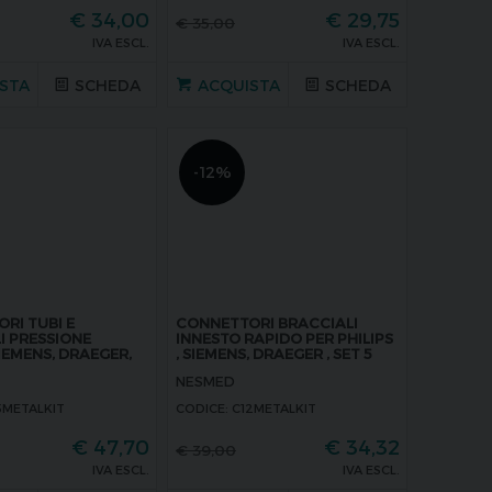
€
34,00
€
29,75
€
35,00
IVA ESCL.
IVA ESCL.
STA
SCHEDA
ACQUISTA
SCHEDA
-12%
RI TUBI E
CONNETTORI BRACCIALI
I PRESSIONE
INNESTO RAPIDO PER PHILIPS
SIEMENS, DRAEGER,
, SIEMENS, DRAEGER , SET 5
PEZZI
NESMED
5METALKIT
CODICE: C12METALKIT
€
47,70
€
34,32
€
39,00
IVA ESCL.
IVA ESCL.