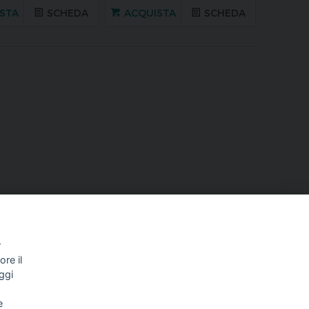
STA
SCHEDA
ACQUISTA
SCHEDA
r
re il
ggi
e