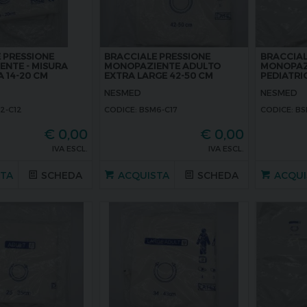
 PRESSIONE
BRACCIALE PRESSIONE
BRACCIAL
NTE - MISURA
MONOPAZIENTE ADULTO
MONOPAZI
A 14-20 CM
EXTRA LARGE 42-50 CM
PEDIATRIC
NESMED
NESMED
2-C12
CODICE: BSM6-C17
CODICE: BS
€
0,00
€
0,00
IVA ESCL.
IVA ESCL.
STA
SCHEDA
ACQUISTA
SCHEDA
ACQUI