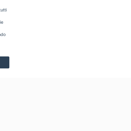
utti
ie
ndo