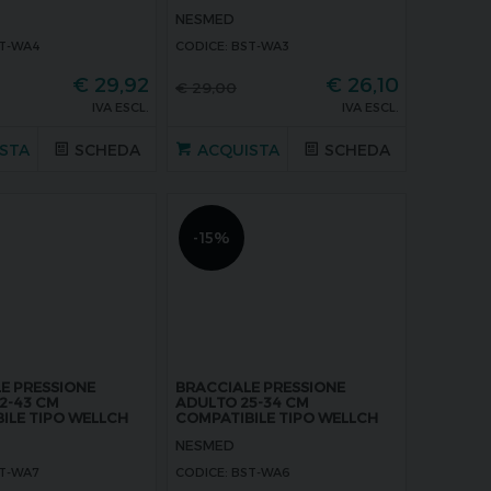
NESMED
ST-WA4
CODICE: BST-WA3
€
29,92
€
26,10
€
29,00
IVA ESCL.
IVA ESCL.
STA
SCHEDA
ACQUISTA
SCHEDA
-15%
E PRESSIONE
BRACCIALE PRESSIONE
2-43 CM
ADULTO 25-34 CM
ILE TIPO WELLCH
COMPATIBILE TIPO WELLCH
ALLYN FLEXIPORT MIS.11
NESMED
ST-WA7
CODICE: BST-WA6