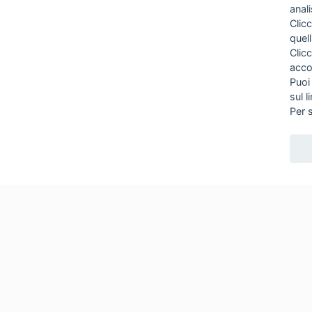
anal
Clicc
quell
Clic
acco
Puoi
sul l
Per 