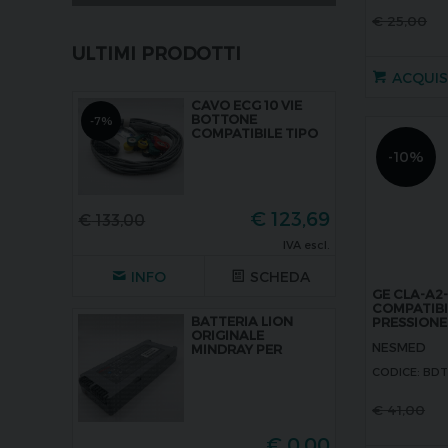
€
25,00
ULTIMI PRODOTTI
ACQUI
CAVO ECG 10 VIE
BOTTONE
-7%
COMPATIBILE TIPO
ELETTROCARDIOG
-10%
RAFO-TEST DA
SFORZO EDAN SE
1515
€
123,69
€
133,00
IVA escl.
INFO
SCHEDA
GE CLA-A2
COMPATIBI
BATTERIA LION
PRESSIONE
ORIGINALE
STANDARD 
NESMED
MINDRAY PER
BENEHEART D3-
CODICE: BD
PLATINUM,
LI24I005A, TIPO
115-04932. 14,8V-5,
€
41,00
6AH, 82,88WH
€
0,00