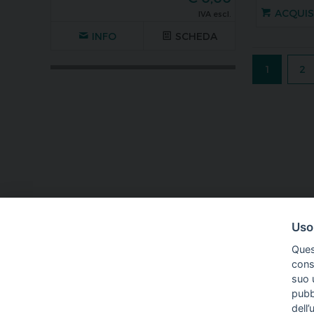
ACQUI
IVA escl.
INFO
SCHEDA
1
2
Uso
Ques
conse
suo u
pubbl
dell’