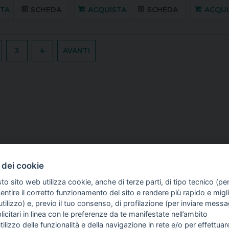
STA
SCHEDA
ACQUISTA
SCHEDA
ACQUI
3
4
AVANTI
 dei cookie
to sito web utilizza cookie, anche di terze parti, di tipo tecnico (pe
ntire il corretto funzionamento del sito e rendere più rapido e miglio
tilizzo) e, previo il tuo consenso, di profilazione (per inviare messa
icitari in linea con le preferenze da te manifestate nell’ambito
utilizzo delle funzionalità e della navigazione in rete e/o per effettuar