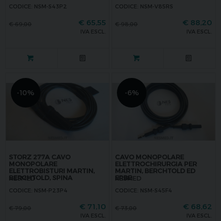
CODICE: NSM-S43P2
CODICE: NSM-V85RS
€
65,55
€
88,20
€
69,00
€
98,00
IVA ESCL.
IVA ESCL.
-10%
-6%
STORZ 277A CAVO
CAVO MONOPOLARE
MONOPOLARE
ELETTROCHIRURGIA PER
ELETTROBISTURI MARTIN,
MARTIN, BERCHTOLD ED
BERCHTOLD, SPINA
ERBE
NESMED
NESMED
CODICE: NSM-P23P4
CODICE: NSM-S45F4
€
71,10
€
68,62
€
79,00
€
73,00
IVA ESCL.
IVA ESCL.