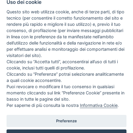
Uso dei cookie
TOP
Questo sito web utilizza cookie, anche di terze parti, di tipo
Ai sensi delle Nuove Linee guida del Ministero della Salute del 28/03/2013,
tecnico (per consentire il corretto funzionamento del sito e
relative alla pubblicità; sanitaria concernente i dispositivi medici, dispositivi
rendere più rapido e migliore il suo utilizzo) e, previo il tuo
medico-diagnostici in vitro e presidi medico chirurgici, si avvisa l'utente che le
informazioni ivi contenute sono esclusivamente rivolte agli operatori
consenso, di profilazione (per inviare messaggi pubblicitari
professionali.
in linea con le preferenze da te manifestate nell’ambito
L'uso dei nomi di società, marca , modelli o qualsiasi altra parte di ricambio od
dell’utilizzo delle funzionalità e della navigazione in rete e/o
accessorio OEM è soltanto per riferimento alla corrispondente parte . Tutti i
per effettuare analisi e monitoraggio dei comportamenti dei
nomi di società, marchi, prodotti cui si fa riferimento in questo sito sono
utilizzati solo a scopo identificativo e sono marchi registrati dei rispettivi
visitatori del sito).
proprietari.
Cliccando su “Accetta tutti”, acconsentirai all’uso di tutti i
Tutti i prodotti esposti su questo sito ed aventi l materiali ed accessori per
apparecchiature elettromedicali - dispositivi medici nonchè tutti i contenuti del
cookie, inclusi tutti quelli di profilazione.
sito www.nesmed.it ( testi, immagini, foto, disegni, allegati, descrizioni) non
Cliccando su “Preferenze” potrai selezionare analiticamente
hanno carattere nè natura di pubblicità. Tutti i contenuti devono intendersi e
sono di natura esclusivamente informativa e volti esclusivamente a portare a
a quali cookie acconsentire.
conoscenza dei clienti o dei potenziali clienti in fase di pre-acquisto i prodotti
Puoi revocare o modificare il tuo consenso in qualsiasi
venduti da Nesmed S.r.l. attraverso la rete. Nessun contenuto delle pagine del
sito deve essere inteso come materiale pubblicitario , teso ad influenzare in
momento cliccando sul link “Preferenze Cookie” presente in
qualsivoglia maniera una decisione di acquisto. Quanto sopra a tutela degli
basso in tutte le pagine del sito.
utilizzatori - clienti secondo la vigente normativa in merito. Ogni eventuale
informazione in merito può essere richiesta scrivendo a:
info@nesmed.it
.
Per saperne di più consulta la nostra
Informativa Cookie
.
Nesmed.it | NESMED S.R.L. | VIA FEDERICO ROSAZZA, 38 - 00153 ROMA -
Preferenze
ITALIA | + 39 06 58335686 | P.I. & C.F 12357861009 | TUTTI I DIRITTI
RISERVATI