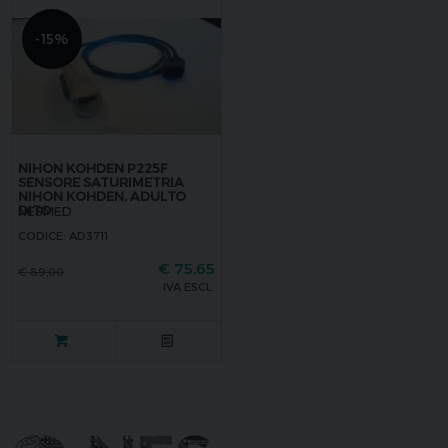
-15%
NIHON KOHDEN P225F
SENSORE SATURIMETRIA
NIHON KOHDEN, ADULTO
DITO
NESMED
CODICE: AD3711
€
75,65
€
89,00
IVA ESCL.