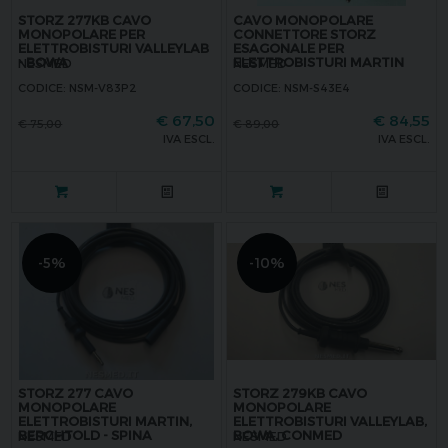
STORZ 277KB CAVO
CAVO MONOPOLARE
MONOPOLARE PER
CONNETTORE STORZ
ELETTROBISTURI VALLEYLAB
ESAGONALE PER
- BOWA
ELETTROBISTURI MARTIN
NESMED
NESMED
CODICE: NSM-V83P2
CODICE: NSM-S43E4
€
67,50
€
84,55
€
75,00
€
89,00
IVA ESCL.
IVA ESCL.
-5%
-10%
STORZ 277 CAVO
STORZ 279KB CAVO
MONOPOLARE
MONOPOLARE
ELETTROBISTURI MARTIN,
ELETTROBISTURI VALLEYLAB,
BERCHTOLD - SPINA
BOWA, CONMED
NESMED
NESMED