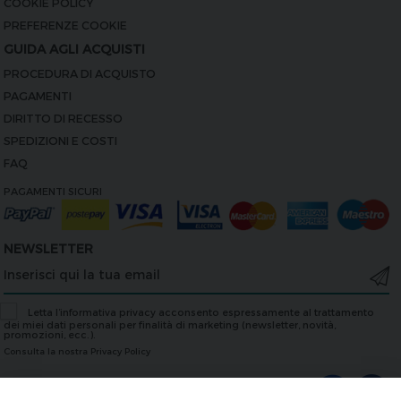
COOKIE POLICY
PREFERENZE COOKIE
GUIDA AGLI ACQUISTI
PROCEDURA DI ACQUISTO
PAGAMENTI
DIRITTO DI RECESSO
SPEDIZIONI E COSTI
FAQ
PAGAMENTI SICURI
NEWSLETTER
Letta l’informativa privacy acconsento espressamente al trattamento
dei miei dati personali per finalità di marketing (newsletter, novità,
promozioni, ecc.).
Consulta la nostra Privacy Policy