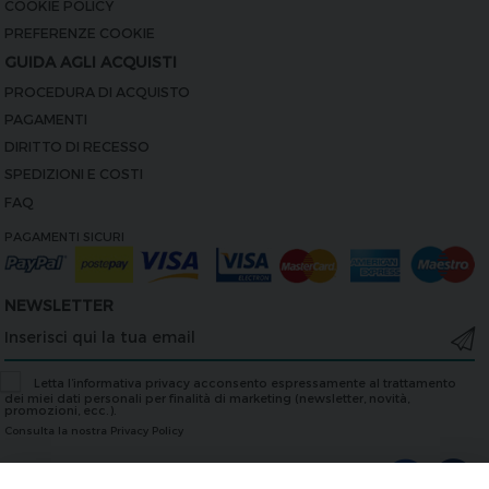
COOKIE POLICY
PREFERENZE COOKIE
GUIDA AGLI ACQUISTI
PROCEDURA DI ACQUISTO
PAGAMENTI
DIRITTO DI RECESSO
SPEDIZIONI E COSTI
FAQ
PAGAMENTI SICURI
NEWSLETTER
Letta l’informativa privacy acconsento espressamente al trattamento
dei miei dati personali per finalità di marketing (newsletter, novità,
promozioni, ecc.).
Consulta la nostra Privacy Policy