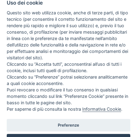
Uso dei cookie
TOP
Questo sito web utilizza cookie, anche di terze parti, di tipo
Ai sensi delle Nuove Linee guida del Ministero della Salute del 28/03/2013,
tecnico (per consentire il corretto funzionamento del sito e
relative alla pubblicità; sanitaria concernente i dispositivi medici, dispositivi
rendere più rapido e migliore il suo utilizzo) e, previo il tuo
medico-diagnostici in vitro e presidi medico chirurgici, si avvisa l'utente che le
informazioni ivi contenute sono esclusivamente rivolte agli operatori
consenso, di profilazione (per inviare messaggi pubblicitari
professionali.
in linea con le preferenze da te manifestate nell’ambito
L'uso dei nomi di società, marca , modelli o qualsiasi altra parte di ricambio od
dell’utilizzo delle funzionalità e della navigazione in rete e/o
accessorio OEM è soltanto per riferimento alla corrispondente parte . Tutti i
per effettuare analisi e monitoraggio dei comportamenti dei
nomi di società, marchi, prodotti cui si fa riferimento in questo sito sono
utilizzati solo a scopo identificativo e sono marchi registrati dei rispettivi
visitatori del sito).
proprietari.
Cliccando su “Accetta tutti”, acconsentirai all’uso di tutti i
Tutti i prodotti esposti su questo sito ed aventi l materiali ed accessori per
apparecchiature elettromedicali - dispositivi medici nonchè tutti i contenuti del
cookie, inclusi tutti quelli di profilazione.
sito www.nesmed.it ( testi, immagini, foto, disegni, allegati, descrizioni) non
Cliccando su “Preferenze” potrai selezionare analiticamente
hanno carattere nè natura di pubblicità. Tutti i contenuti devono intendersi e
sono di natura esclusivamente informativa e volti esclusivamente a portare a
a quali cookie acconsentire.
conoscenza dei clienti o dei potenziali clienti in fase di pre-acquisto i prodotti
Puoi revocare o modificare il tuo consenso in qualsiasi
venduti da Nesmed S.r.l. attraverso la rete. Nessun contenuto delle pagine del
sito deve essere inteso come materiale pubblicitario , teso ad influenzare in
momento cliccando sul link “Preferenze Cookie” presente in
qualsivoglia maniera una decisione di acquisto. Quanto sopra a tutela degli
basso in tutte le pagine del sito.
utilizzatori - clienti secondo la vigente normativa in merito. Ogni eventuale
informazione in merito può essere richiesta scrivendo a:
info@nesmed.it
.
Per saperne di più consulta la nostra
Informativa Cookie
.
Nesmed.it | NESMED S.R.L. | VIA FEDERICO ROSAZZA, 38 - 00153 ROMA -
Preferenze
ITALIA | + 39 06 58335686 | P.I. & C.F 12357861009 | TUTTI I DIRITTI
RISERVATI