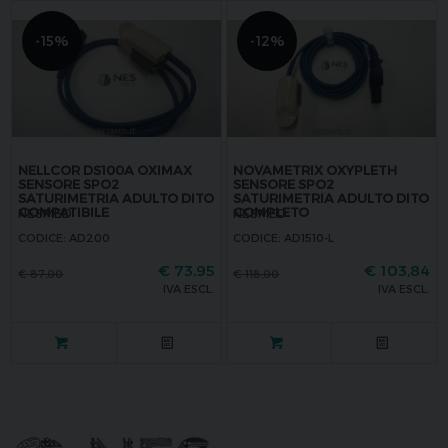
-15%
-12%
NELLCOR DS100A OXIMAX
NOVAMETRIX OXYPLETH
SENSORE SPO2
SENSORE SPO2
SATURIMETRIA ADULTO DITO
SATURIMETRIA ADULTO DITO
COMPATIBILE
COMPLETO
NESMED
NESMED
CODICE: AD200
CODICE: AD1510-L
€
73,95
€
103,84
€
87,00
€
118,00
IVA ESCL.
IVA ESCL.