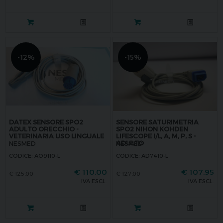
-12%
-15%
DATEX SENSORE SPO2
SENSORE SATURIMETRIA
ADULTO ORECCHIO -
SPO2 NIHON KOHDEN
VETERINARIA USO LINGUALE
LIFESCOPE I/L, A, M, P, S -
ADULTO
NESMED
NESMED
CODICE: AO9110-L
CODICE: AD7410-L
€
110,00
€
107,95
€
125,00
€
127,00
IVA ESCL.
IVA ESCL.