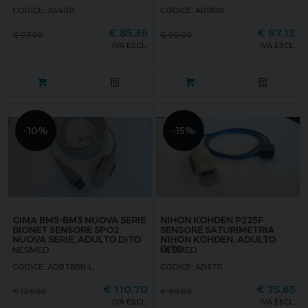
CODICE: AS4110
CODICE: ADBM8
€
85,36
€
87,12
€
97,00
€
99,00
IVA ESCL.
IVA ESCL.
-10%
-15%
GIMA BM5-BM3 NUOVA SERIE
NIHON KOHDEN P225F
BIONET SENSORE SPO2
SENSORE SATURIMETRIA
NUOVA SERIE. ADULTO DITO
NIHON KOHDEN, ADULTO
DITO
NESMED
NESMED
CODICE: ADBTB5N-L
CODICE: AD3711
€
110,70
€
75,65
€
123,00
€
89,00
IVA ESCL.
IVA ESCL.