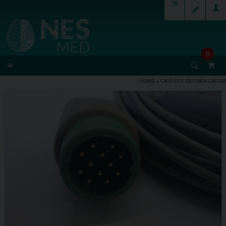
0
HOME
»
CAVI ECG DEFIBRILLATORI