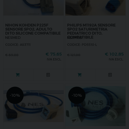
NIHON KOHDEN P225F
PHILIPS M1192A SENSORE
SENSORE SPO2, ADULTO
SPO2 SATURIMETRIA
DITO SILICONE COMPATIBILE
PEDIATRICO DITO,
COMPATIBILE
NESMED
NESMED
CODICE: AS3711
CODICE: PD5510-L
€
75,65
€
102,85
€
89,00
€
121,00
IVA ESCL.
IVA ESCL.
-10%
-10%