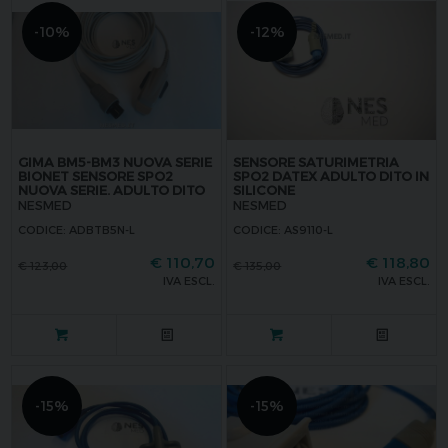
-10%
-12%
GIMA BM5-BM3 NUOVA SERIE
SENSORE SATURIMETRIA
BIONET SENSORE SPO2
SPO2 DATEX ADULTO DITO IN
NUOVA SERIE. ADULTO DITO
SILICONE
NESMED
NESMED
CODICE: ADBTB5N-L
CODICE: AS9110-L
€
110,70
€
118,80
€
123,00
€
135,00
IVA ESCL.
IVA ESCL.
-15%
-15%