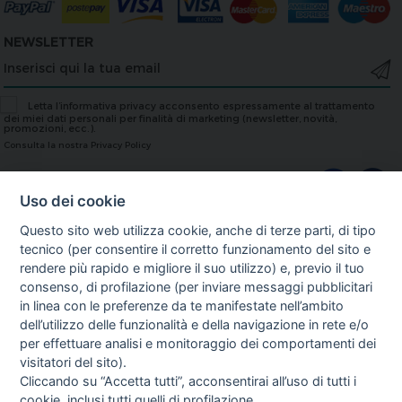
NEWSLETTER
Letta l’informativa privacy acconsento espressamente al trattamento
dei miei dati personali per finalità di marketing (newsletter, novità,
promozioni, ecc.).
Consulta la nostra Privacy Policy
Uso dei cookie
TOP
Questo sito web utilizza cookie, anche di terze parti, di tipo
Ai sensi delle Nuove Linee guida del Ministero della Salute del 28/03/2013,
tecnico (per consentire il corretto funzionamento del sito e
relative alla pubblicità; sanitaria concernente i dispositivi medici, dispositivi
rendere più rapido e migliore il suo utilizzo) e, previo il tuo
medico-diagnostici in vitro e presidi medico chirurgici, si avvisa l'utente che le
informazioni ivi contenute sono esclusivamente rivolte agli operatori
consenso, di profilazione (per inviare messaggi pubblicitari
professionali.
in linea con le preferenze da te manifestate nell’ambito
L'uso dei nomi di società, marca , modelli o qualsiasi altra parte di ricambio od
dell’utilizzo delle funzionalità e della navigazione in rete e/o
accessorio OEM è soltanto per riferimento alla corrispondente parte . Tutti i
per effettuare analisi e monitoraggio dei comportamenti dei
nomi di società, marchi, prodotti cui si fa riferimento in questo sito sono
utilizzati solo a scopo identificativo e sono marchi registrati dei rispettivi
visitatori del sito).
proprietari.
Cliccando su “Accetta tutti”, acconsentirai all’uso di tutti i
Tutti i prodotti esposti su questo sito ed aventi l materiali ed accessori per
apparecchiature elettromedicali - dispositivi medici nonchè tutti i contenuti del
cookie, inclusi tutti quelli di profilazione.