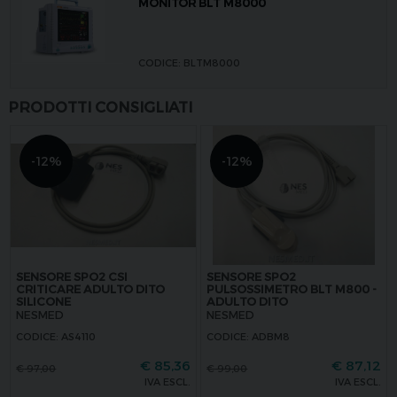
MONITOR BLT M8000
CODICE: BLTM8000
PRODOTTI CONSIGLIATI
-12%
-12%
SENSORE SPO2 CSI
SENSORE SPO2
CRITICARE ADULTO DITO
PULSOSSIMETRO BLT M800 -
SILICONE
ADULTO DITO
NESMED
NESMED
CODICE: AS4110
CODICE: ADBM8
€
85,36
€
87,12
€
97,00
€
99,00
IVA ESCL.
IVA ESCL.