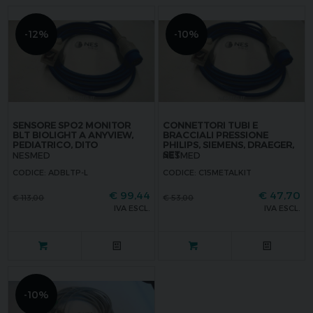
-12%
-10%
SENSORE SPO2 MONITOR
CONNETTORI TUBI E
BLT BIOLIGHT A ANYVIEW,
BRACCIALI PRESSIONE
PEDIATRICO, DITO
PHILIPS, SIEMENS, DRAEGER,
SET
NESMED
NESMED
CODICE: ADBLTP-L
CODICE: C15METALKIT
€
99,44
€
47,70
€
113,00
€
53,00
IVA ESCL.
IVA ESCL.
-10%