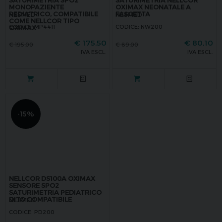
SATURIMETRIA SPO2
SATURIMETRIA NELLCOR
MONOPAZIENTE
OXIMAX NEONATALE A
PEDIATRICO, COMPATIBILE
FASCETTA
NESMED
NESMED
COME NELLCOR TIPO
CODICE: MP4411
CODICE: NW200
OXIMAX
€
175,50
€
80,10
€
195,00
€
89,00
IVA ESCL.
IVA ESCL.
-15%
NELLCOR DS100A OXIMAX
SENSORE SPO2
SATURIMETRIA PEDIATRICO
DITO COMPATIBILE
NESMED
CODICE: PD200