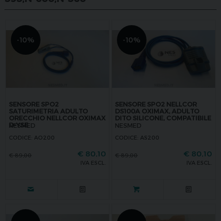
-10%
-10%
SENSORE SPO2
SENSORE SPO2 NELLCOR
SATURIMETRIA ADULTO
DS100A OXIMAX, ADULTO
ORECCHIO NELLCOR OXIMAX
DITO SILICONE, COMPATIBILE
D-YSE
NESMED
NESMED
CODICE: AO200
CODICE: AS200
€
80,10
€
80,10
€
89,00
€
89,00
IVA ESCL.
IVA ESCL.