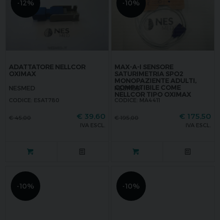
-12%
-10%
ADATTATORE NELLCOR
MAX-A-I SENSORE
OXIMAX
SATURIMETRIA SPO2
MONOPAZIENTE ADULTI,
COMPATIBILE COME
NESMED
NESMED
NELLCOR TIPO OXIMAX
CODICE: ESAT780
CODICE: MA4411
€
39,60
€
175,50
€
45,00
€
195,00
IVA ESCL.
IVA ESCL.
-10%
-10%