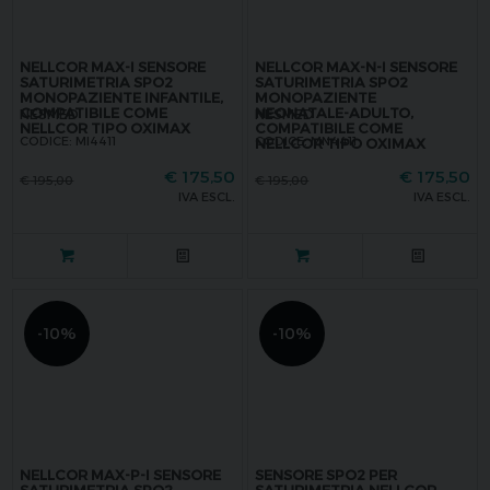
NELLCOR MAX-I SENSORE
NELLCOR MAX-N-I SENSORE
SATURIMETRIA SPO2
SATURIMETRIA SPO2
MONOPAZIENTE INFANTILE,
MONOPAZIENTE
COMPATIBILE COME
NEONATALE-ADULTO,
NESMED
NESMED
NELLCOR TIPO OXIMAX
COMPATIBILE COME
CODICE: MI4411
CODICE: MN4411
NELLCOR TIPO OXIMAX
€
175,50
€
175,50
€
195,00
€
195,00
IVA ESCL.
IVA ESCL.
-10%
-10%
NELLCOR MAX-P-I SENSORE
SENSORE SPO2 PER