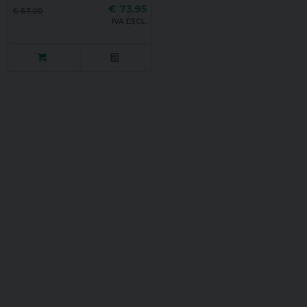
€
73,95
€
87,00
IVA ESCL.